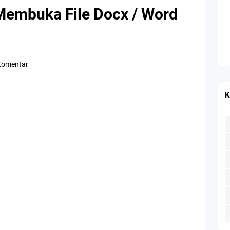
 Membuka File Docx / Word
Komentar
K