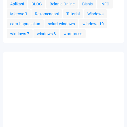
Aplikasi
BLOG
Belanja Online
Bisnis
INFO
Microsoft
Rekomendasi
Tutorial
Windows
cara-hapus-akun
solusi windows
windows 10
windows 7
windows 8
wordpress