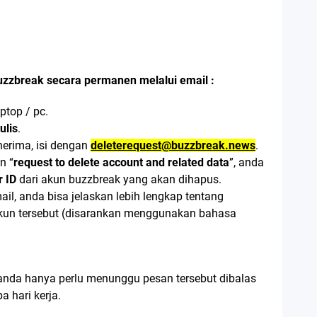
uzzbreak secara permanen melalui email :
aptop / pc.
ulis
.
erima, isi dengan
deleterequest@buzzbreak.news
.
n “
request to delete account and related data
”, anda
r ID
dari akun buzzbreak yang akan dihapus.
ail, anda bisa jelaskan lebih lengkap tentang
un tersebut (disarankan menggunakan bahasa
 anda hanya perlu menunggu pesan tersebut dibalas
 hari kerja.