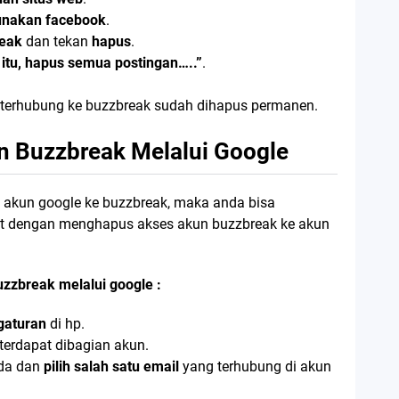
unakan facebook
.
reak
dan tekan
hapus
.
 itu, hapus semua postingan…..”
.
 terhubung ke buzzbreak sudah dihapus permanen.
 Buzzbreak Melalui Google
 akun google ke buzzbreak, maka anda bisa
t dengan menghapus akses akun buzzbreak ke akun
uzzbreak melalui google :
gaturan
di hp.
 terdapat dibagian akun.
da dan
pilih salah satu email
yang terhubung di akun