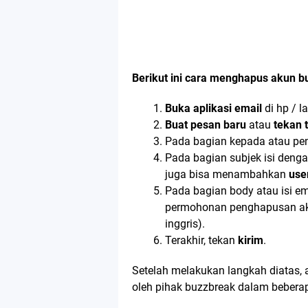
Berikut ini cara menghapus akun b
Buka aplikasi email
di hp / l
Buat pesan baru
atau
tekan t
Pada bagian kepada atau pen
Pada bagian subjek isi denga
juga bisa menambahkan
use
Pada bagian body atau isi em
permohonan penghapusan ak
inggris).
Terakhir, tekan
kirim
.
Setelah melakukan langkah diatas,
oleh pihak buzzbreak dalam beberapa