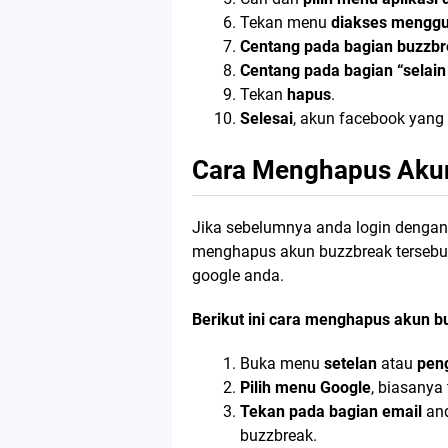
Tekan menu
diakses mengg
Centang pada bagian buzzb
Centang pada bagian “selain
Tekan
hapus
.
Selesai
, akun facebook yang
Cara Menghapus Akun
Jika sebelumnya anda login dengan
menghapus akun buzzbreak tersebu
google anda.
Berikut ini cara menghapus akun b
Buka menu
setelan
atau
pen
Pilih menu Google
, biasanya
Tekan pada bagian email
an
buzzbreak.