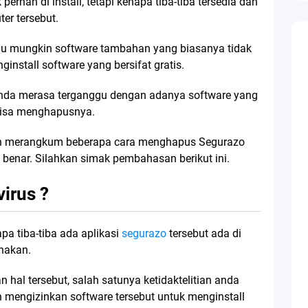
 pernah di install, tetapi kenapa tiba-tiba tersedia dan
ter tersebut.
atau mungkin software tambahan yang biasanya tidak
ginstall software yang bersifat gratis.
n anda merasa terganggu dengan adanya software yang
 bisa menghapusnya.
lah merangkum beberapa cara menghapus Segurazo
benar. Silahkan simak pembahasan berikut ini.
virus ?
a tiba-tiba ada aplikasi
segurazo
tersebut ada di
nakan.
hal tersebut, salah satunya ketidaktelitian anda
n mengizinkan software tersebut untuk menginstall