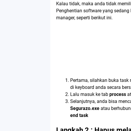
Kalau tidak, maka anda tidak memili
Penghentian software yang sedang b
manager, seperti berikut ini.
Pertama, silahkan buka task
di keyboard anda secara be
Lalu masuk ke tab
process
a
Selanjutnya, anda bisa menc
Segurazo.exe
atau berhubung
end task
Langkah 2 : Hapus melal