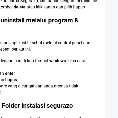
an nama Segurazo, lalu hapus dengan memilih file
 tombol
delete
atau klik kanan dan pilih hapus
uninstall melalui program &
pus aplikasi tersebut melalui control panel dan
erti berikut ini.
dengan cara tekan tombol
windows + r
secara
kan
enter
an
hapus
are yang dicurigai dan anda merasa tidak
t
Folder instalasi segurazo