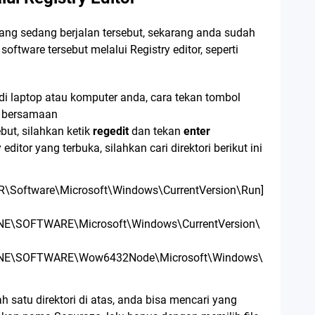
ang sedang berjalan tersebut, sekarang anda sudah
oftware tersebut melalui Registry editor, seperti
di laptop atau komputer anda, cara tekan tombol
 bersamaan
ebut, silahkan ketik
regedit
dan tekan
enter
ditor yang terbuka, silahkan cari direktori berikut ini
Software\Microsoft\Windows\CurrentVersion\Run]
E\SOFTWARE\Microsoft\Windows\CurrentVersion\
NE\SOFTWARE\Wow6432Node\Microsoft\Windows\
 satu direktori di atas, anda bisa mencari yang