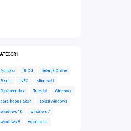
ATEGORI
Aplikasi
BLOG
Belanja Online
Bisnis
INFO
Microsoft
Rekomendasi
Tutorial
Windows
cara-hapus-akun
solusi windows
windows 10
windows 7
windows 8
wordpress