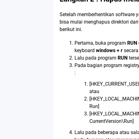
Setelah memberhentikan software y
bisa mulai menghapus direktori dari s
berikut ini.
Pertama, buka program
RUN
keyboard
windows + r
secara
Lalu pada program
RUN
ters
Pada bagian program registry e
:
[HKEY_CURRENT_USER\
atau
[HKEY_LOCAL_MACHIN
Run]
[HKEY_LOCAL_MACHI
CurrentVersion\Run]
Lalu pada beberapa atau salah