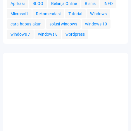
Aplikasi
BLOG
Belanja Online
Bisnis
INFO
Microsoft
Rekomendasi
Tutorial
Windows
cara-hapus-akun
solusi windows
windows 10
windows 7
windows 8
wordpress