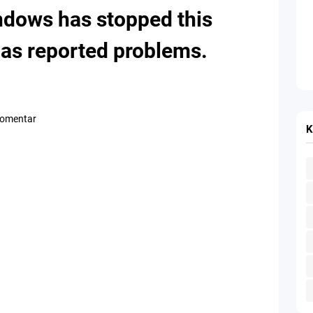
ndows has stopped this
has reported problems.
Komentar
K